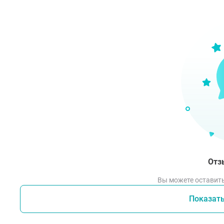
лини
Отз
Вы можете оставить
Показат