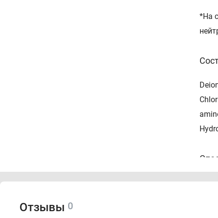
*На 
нейт
Сос
Deion
Chlor
amino
Hydro
Спо
Равн
слег
0
Отзывы
конд