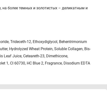
, на более темных и золотистых – деликатным и
oride, Trideceth-12, Ethoxydiglycol, Behentrimonium
tter, Hydrolyzed Wheat Protein, Soluble Collagen, Bis-
s Leaf Juice, Ceteareth-23, Dimethicone,
olet 1, CI 60730, HC Blue 2, Fragrance, Disodium EDTA
 массажными движениями на вымытые шампунем и
 Тщательно смыть. Не требует применения
3-5 мытье волос, чередуя линию Blonde Rehab с