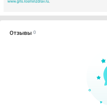
www.grls.rosminzdrav.ru
.
0
Отзывы