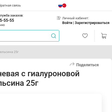
братная связь
лужба заказов:
Личный кабинет:
5-55-55
Войти |
Зарегистрироваться
чно
пельсина 25г
Поделиться
невая с гиалуроновой
льсина 25г