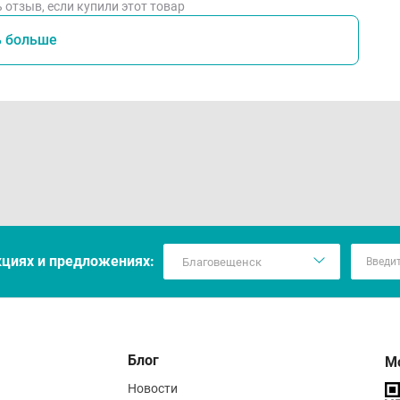
 отзыв, если купили этот товар
ь больше
кцияx и предложениях:
Блог
М
Новости