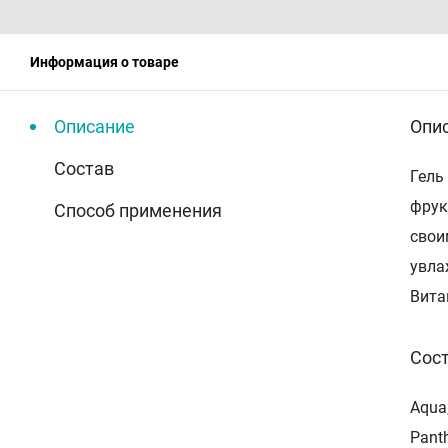
Информация о товаре
Описание
Опи
Состав
Гель
фрук
Способ применения
свои
увла
Вита
Сос
Aqua,
Panth