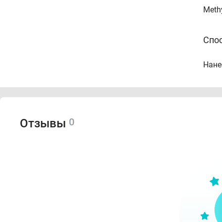
Methy
Спо
Нане
0
Отзывы