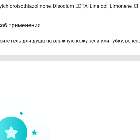
lchloroisothiazolinone, Disodium EDTA, Linalool, Limonene, CI
соб применения
сите гель для душа на влажную кожу тела или губку, вспень