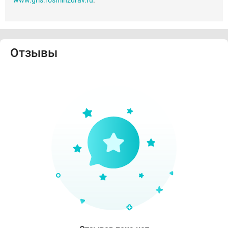
www.grls.rosminzdrav.ru
.
Отзывы