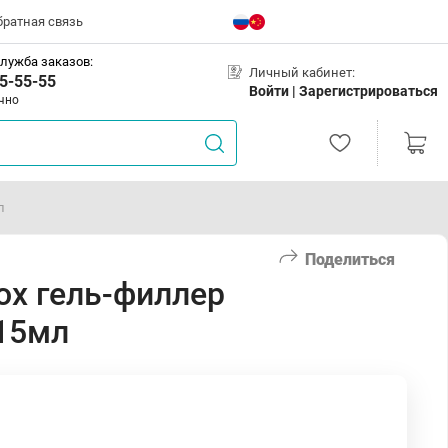
братная связь
лужба заказов:
Личный кабинет:
5-55-55
Войти |
Зарегистрироваться
чно
л
Поделиться
ox гель-филлер
15мл