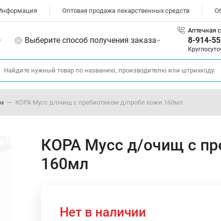
Информация
Оптовая продажа лекарственных средств
О
Аптечная с
Выберите способ получения заказа
8-914-55
Круглосуто
ом
КОРА Мусс д/очищ с пребиотиком д/пробл кожи 160мл
КОРА Мусс д/очищ с пр
160мл
Нет в наличии