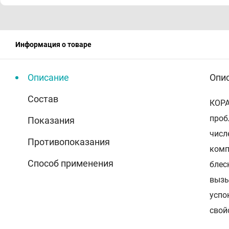
Информация о товаре
Описание
Опи
Состав
КОРА
проб
Показания
числ
Противопоказания
комп
Способ применения
блес
вызы
успо
свой