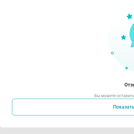
Небо
жирн
Отз
Вы можете оставить
Показат