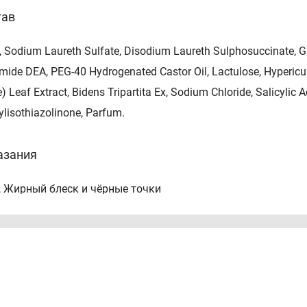
тав
 Sodium Laureth Sulfate, Disodium Laureth Sulphosuccinate, Gl
ide DEA, PEG-40 Hydrogenated Castor Oil, Lactulose, Hypericum P
) Leaf Extract, Bidens Tripartita Ex, Sodium Chloride, Salicylic 
lisothiazolinone, Parfum.
азания
, Жирный блеск и чёрные точки
тивопоказания
видуальная непереносимость компонентов.
соб применения