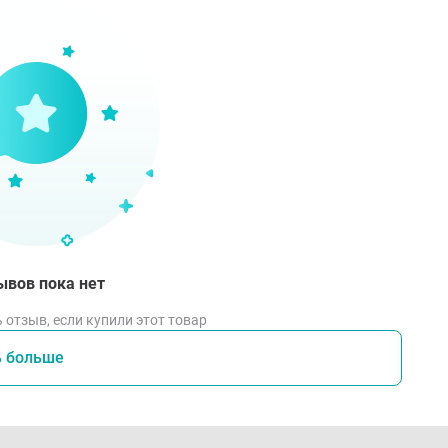
льшое количество мусса нанести на влажную кожу, легко 
ой и смешанной кожи.
ывов пока нет
 отзыв, если купили этот товар
ь больше