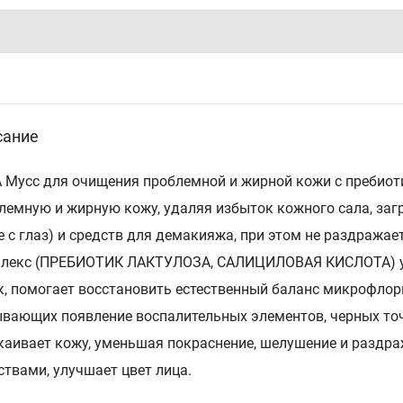
сание
 Мусс для очищения проблемной и жирной кожи с пребиот
лемную и жирную кожу, удаляя избыток кожного сала, загр
е с глаз) и средств для демакияжа, при этом не раздража
лекс (ПРЕБИОТИК ЛАКТУЛОЗА, САЛИЦИЛОВАЯ КИСЛОТА) ум
к, помогает восстановить естественный баланс микрофлор
вающих появление воспалительных элементов, черных то
каивает кожу, уменьшая покраснение, шелушение и разд
ствами, улучшает цвет лица.