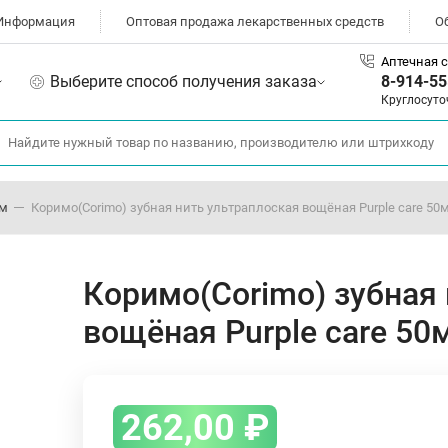
Информация
Оптовая продажа лекарственных средств
О
Аптечная с
Выберите способ получения заказа
8-914-55
Круглосуто
ом
Коримо(Corimo) зубная нить ультраплоская вощёная Purple care 50
Коримо(Corimo) зубная
вощёная Purple care 50
262,00
₽