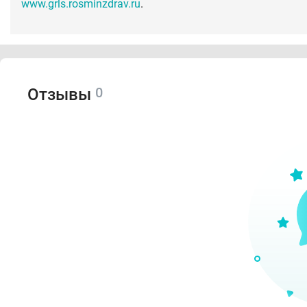
www.grls.rosminzdrav.ru
.
0
Отзывы