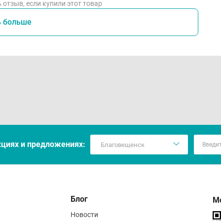
 отзыв, если купили этот товар
ь больше
кцияx и предложениях:
Блог
М
Новости