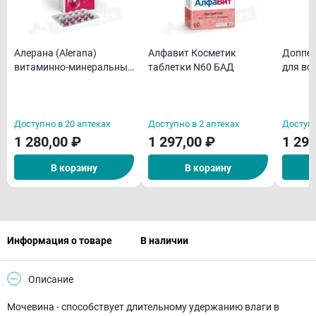
Алерана (Alerana)
Алфавит Косметик
Доппел
витаминно-минеральный
таблетки N60 БАД
для во
комплекс "День и Ночь"
капсу
таблетки N60 БАД
Доступно в 20 аптеках
Доступно в 2 аптеках
Доступн
1 280,00 ₽
1 297,00 ₽
1 299
В корзину
В корзину
Информация о товаре
В наличии
Описание
Мочевина - способствует длительному удержанию влаги в