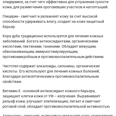
эпидермисе, за счет чего эффективна для устранения сухости
кожи, для размягчения ороговевших участков и натоптышей.
Глицерин - смягчает и увлажняет кожу за счет высокой
способности удерживать влагу, создает на коже защитный
барьер.
Кора дуба традиционно используется для лечения кожных
заболеваний. Богата антиоксидантами, органическими
кислотами, пектинами, танинами. Обладает вяжущим,
обволакивающим, иммуностимулирующим,
противомикробным и противовоспалительным действием.
Чистотел содержит алкалоиды, сапонины, органические
кислоты. Его используют для лечения кожных болезней,
благодаря антисептическим и противовоспалительным
свойствам.
Витамин Е - основной антиоксидант кожного барьера,
защищает клетки кожи от УФ – излучения. Выравнивает
рельеф кожи, улучшает эпителизацию, питает и смягчает
роговой слой, обладает противовоспалительной активностью.
Аллантоин - смягчает, интенсивно увлажняет кожу, стимулирует