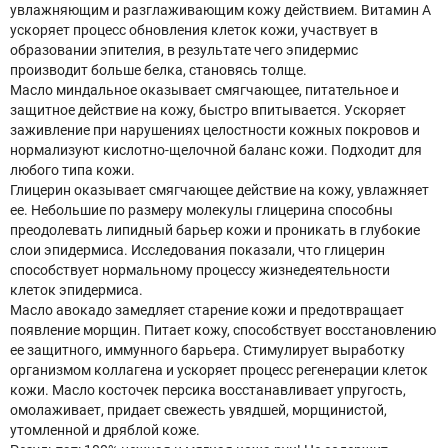
увлажняющим и разглаживающим кожу действием. Витамин А
ускоряет процесс обновления клеток кожи, участвует в
образовании эпителия, в результате чего эпидермис
производит больше белка, становясь толще.
Масло миндальное оказывает смягчающее, питательное и
защитное действие на кожу, быстро впитывается. Ускоряет
заживление при нарушениях целостности кожных покровов и
нормализуют кислотно-щелочной баланс кожи. Подходит для
любого типа кожи.
Глицерин оказывает смягчающее действие на кожу, увлажняет
ее. Небольшие по размеру молекулы глицерина способны
преодолевать липидный барьер кожи и проникать в глубокие
слои эпидермиса. Исследования показали, что глицерин
способствует нормальному процессу жизнедеятельности
клеток эпидермиса.
Масло авокадо замедляет старение кожи и предотвращает
появление морщин. Питает кожу, способствует восстановлению
ее защитного, иммунного барьера. Стимулирует выработку
организмом коллагена и ускоряет процесс регенерации клеток
кожи. Масло косточек персика восстанавливает упругость,
омолаживает, придает свежесть увядшей, морщинистой,
утомленной и дряблой коже.