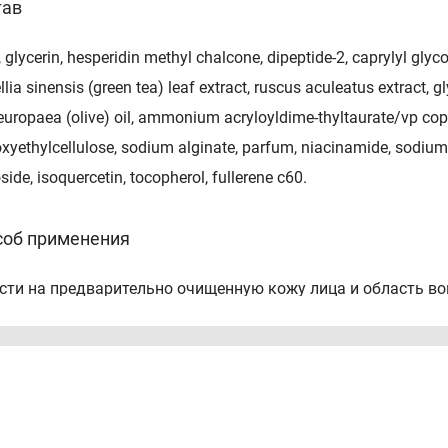
тав
 glycerin, hesperidin methyl chalcone, dipeptide-2, caprylyl glycol
lia sinensis (green tea) leaf extract, ruscus aculeatus extract, g
europaea (olive) oil, ammonium acryloyldime-thyltaurate/vp copo
xyethylcellulose, sodium alginate, parfum, niacinamide, sodium
side, isoquercetin, tocopherol, fullerene c60.
соб применения
сти на предварительно очищенную кожу лица и область во