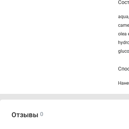
Сос
aqua,
camel
olea 
hydro
gluco
Спо
Нане
0
Отзывы