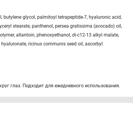
, butylene glycol, palmitoyl tetrapeptide-7, hyaluronic acid,
lyceryl stearate, panthenol, persea gratissima (avocado) oil,
lymer, allantoin, phenoxyethanol, di-c12-13 alkyl malate,
 hyaluronate, ricinus communis seed oil, ascorbyl
круг глаз. Подходит для ежедневного использования.