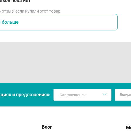
ывов пока нет
 отзыв, если купили этот товар
ь больше
кцияx и предложениях:
Блог
М