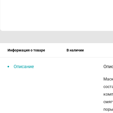
Информация о товаре
В наличии
Описание
Опи
Маск
сост
комп
смяг
поры