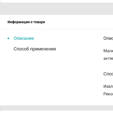
Информация о товаре
Описание
Опи
Способ применения
Маск
акти
Спо
Извл
Реко