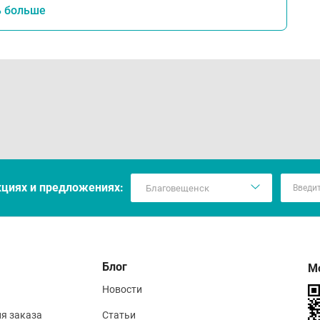
ь больше
кцияx и предложениях:
Блог
М
Новости
ия заказа
Статьи