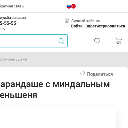
братная связь
лужба заказов:
Личный кабинет:
5-55-55
Войти |
Зарегистрироваться
чно
актом женьшеня
Поделиться
 карандаше с миндальным
женьшеня