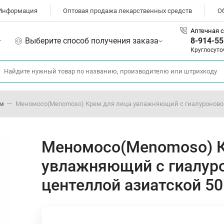
Информация
Оптовая продажа лекарственных средств
О
Аптечная с
Выберите способ получения заказа
8-914-55
Круглосуто
ом
Меномосо(Menomoso) Крем для лица увлажняющий с гиалуроновой 
Меномосо(Menomoso) К
увлажняющий с гиалуро
центеллой азиатской 50