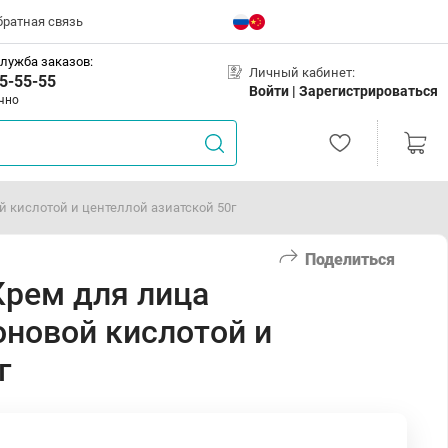
братная связь
лужба заказов:
Личный кабинет:
5-55-55
Войти |
Зарегистрироваться
чно
кислотой и центеллой азиатской 50г
Поделиться
рем для лица
новой кислотой и
г