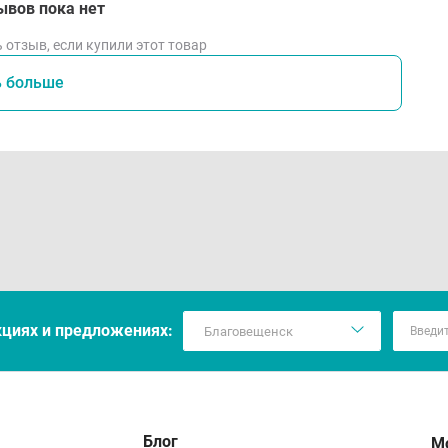
ывов пока нет
 отзыв, если купили этот товар
ь больше
кцияx и предложениях:
Блог
М