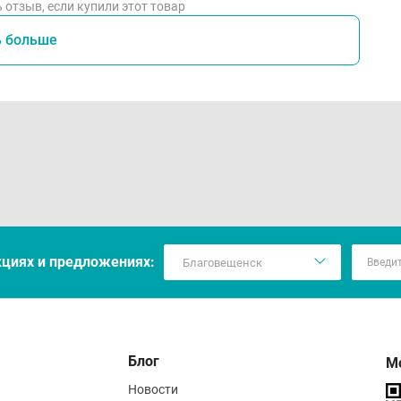
 отзыв, если купили этот товар
ь больше
кцияx и предложениях:
Блог
М
Новости