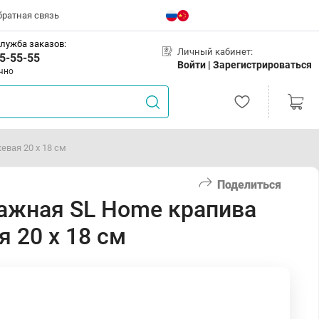
братная связь
лужба заказов:
Личный кабинет:
5-55-55
Войти |
Зарегистрироваться
чно
вая 20 х 18 см
Поделиться
ажная SL Home крапива
я 20 х 18 см