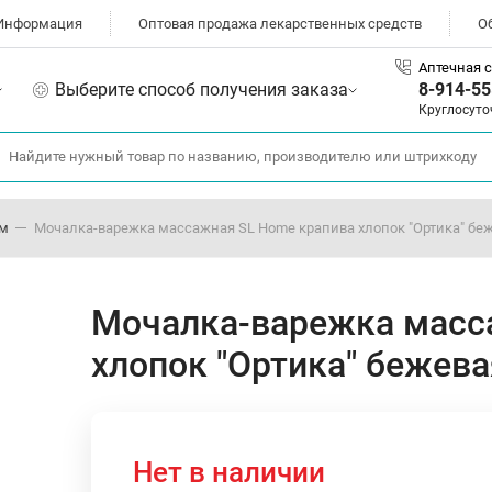
Информация
Оптовая продажа лекарственных средств
О
Аптечная с
Выберите способ получения заказа
8-914-55
Круглосуто
ом
Мочалка-варежка массажная SL Home крапива хлопок "Ортика" беже
Мочалка-варежка масс
хлопок "Ортика" бежева
Нет в наличии