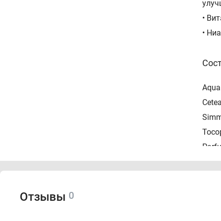
улуч
• Ви
• Ни
Сос
Aqua 
Cetea
Simm
Tocop
Parfu
Спо
0
Отзывы
Нане