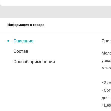
Информация о товаре
Описание
Опи
Состав
Моло
увла
Способ применения
мгно
• Эк
• Ор
дня.
• Це