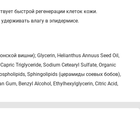
ствует быстрой регенерации клеток кожи.
 удерживать влагу в эпидермисе.
понской вишни); Glycerin, Helianthus Annuus Seed Oil,
/Capric Triglyceride, Sodium Cetearyl Sulfate, Organic
spholipids, Sphingolipids (церамиды соевых бобов),
Gum, Benzyl Alcohol, Ethylhexylglycerin, Citric Acid,
ующими движения.