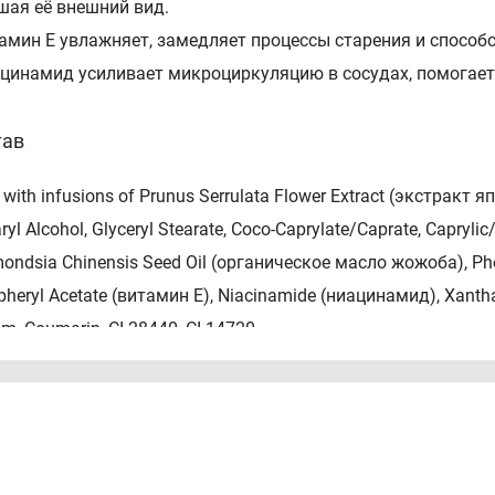
шая её внешний вид.
тамин Е увлажняет, замедляет процессы старения и способ
ацинамид усиливает микроциркуляцию в сосудах, помогает
тав
with infusions of Prunus Serrulata Flower Extract (экстракт я
ryl Alcohol, Glyceryl Stearate, Coco-Caprylate/Caprate, Caprylic
ondsia Chinensis Seed Oil (органическое масло жожоба), Pho
heryl Acetate (витамин Е), Niacinamide (ниацинамид), Xanthan 
m, Coumarin, CI 28440, CI 14720.
соб применения
сти молочко на сухую чистую кожу тела легкими массир