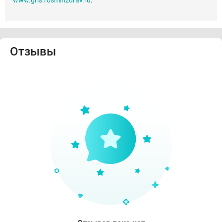
www.grls.rosminzdrav.ru
.
Отзывы