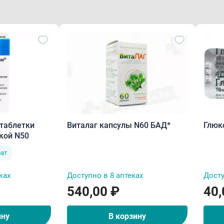
 таблетки
Виталаг капсулы N60 БАД*
кой N50
ат
ках
Доступно в 8 аптеках
Досту
540,00 ₽
40,
ину
В корзину