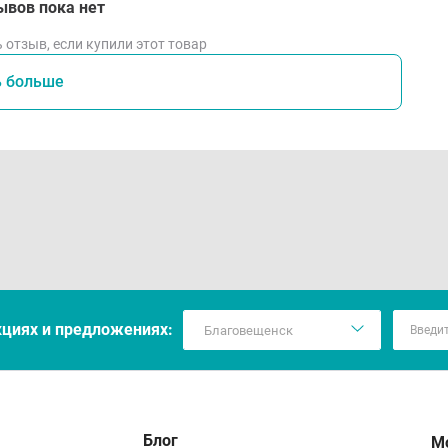
ывов пока нет
 отзыв, если купили этот товар
ь больше
кцияx и предложениях:
Блог
М