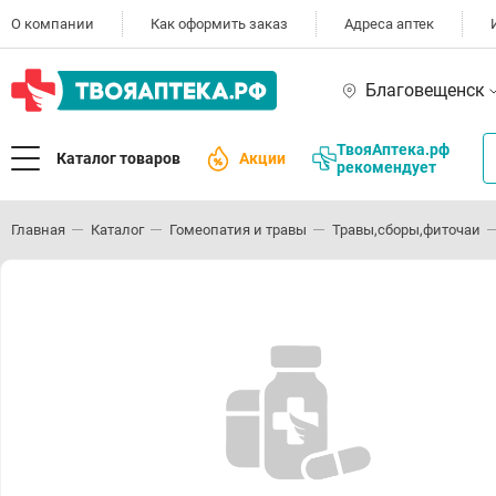
О компании
Как оформить заказ
Адреса аптек
Благовещенск
ТвояАптека.рф
Каталог товаров
Акции
рекомендует
Главная
Каталог
Гомеопатия и травы
Травы,сборы,фиточаи