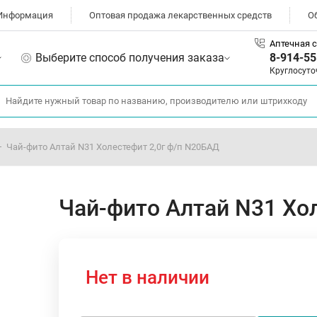
Информация
Оптовая продажа лекарственных средств
О
Аптечная с
Выберите способ получения заказа
8-914-55
Круглосуто
Чай-фито Алтай N31 Холестефит 2,0г ф/п N20БАД
Чай-фито Алтай N31 Хо
Нет в наличии