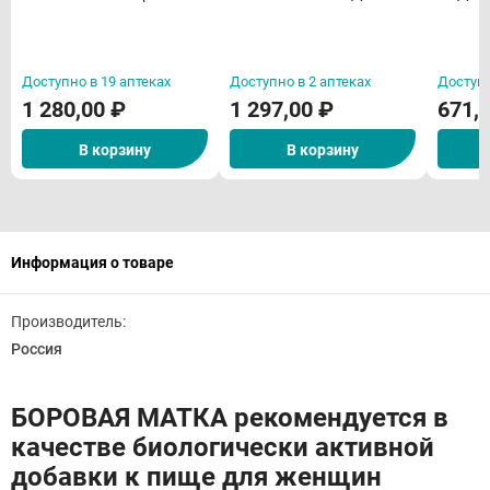
комплекс "День и Ночь"
таблетки N60 БАД
Доступно в 19 аптеках
Доступно в 2 аптеках
Доступн
1 280,00 ₽
1 297,00 ₽
671,
В корзину
В корзину
Информация о товаре
Производитель:
Россия
БОРОВАЯ МАТКА рекомендуется в
качестве биологически активной
добавки к пище для женщин