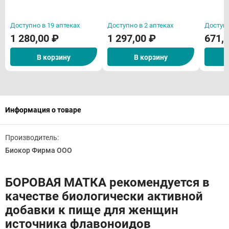
таблетки N60 БАД
Доступно в 19 аптеках
Доступно в 2 аптеках
Доступн
1 280,00 ₽
1 297,00 ₽
671,
В корзину
В корзину
Информация о товаре
Производитель:
Биокор Фирма ООО
БОРОВАЯ МАТКА рекомендуется в
качестве биологически активной
добавки к пище для женщин
источника флавоноидов