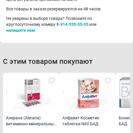
Все товары в заказе резервируются на 48 часов
Не уверены в выборе товара? Позвоните по
круглосуточному номеру
8-914-555-55-55
или
напишите нам
.
С этим товаром покупают
Алерана (Alerana)
Алфавит Косметик
Бониса
витаминно-минеральный
таблетки N60 БАД
БАД
комплекс "День и Ночь"