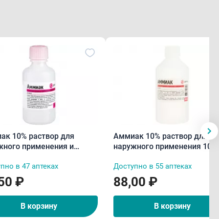
% раствор для
Аммиак 10% раствор для
жного применения и
наружного применения 100
ляций 40мл
флакон пластик
пно в 47 аптеках
Доступно в 55 аптеках
50 ₽
88,00 ₽
В корзину
В корзину