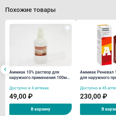
Похожие товары
Аммиак 10% раствор для
Аммиак Реневал 
наружного применения 100мл
для наружного пр
флакон плас
ингаляций 25мл
Доступно в 4 аптеках
Доступно в 45 апте
49,00 ₽
230,00 ₽
В корзину
В корз