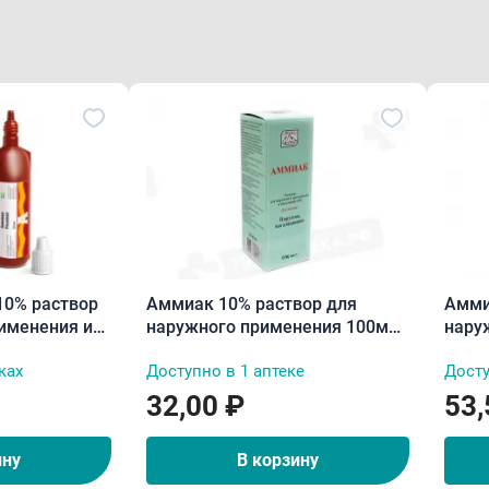
10% раствор
Аммиак 10% раствор для
Аммиак 10
именения и
наружного применения 100мл
нару
флакон пластик
инга
ках
Доступно в 1 аптеке
Досту
32,00 ₽
53,
ину
В корзину