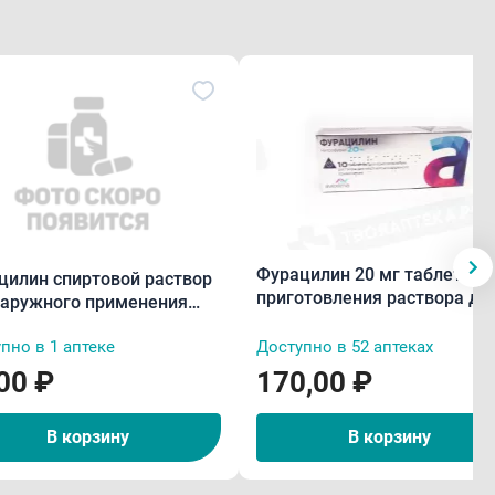
Фурацилин 20 мг таблетки 
цилин спиртовой раствор
приготовления раствора дл
наружного применения
местного и наружного
применения N10
пно в 1 аптеке
Доступно в 52 аптеках
00 ₽
170,00 ₽
В корзину
В корзину