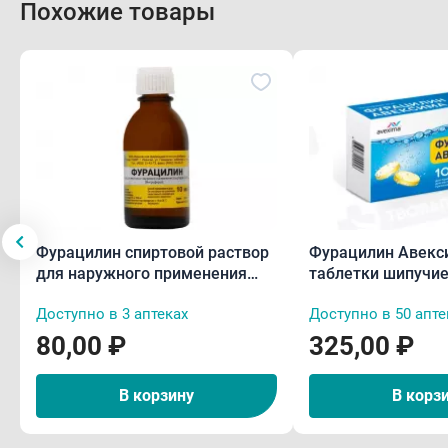
Похожие товары
Фурацилин спиртовой раствор
Фурацилин Авекс
для наружного применения
таблетки шипучие
10мл
приготовления ра
Доступно в 3 аптеках
Доступно в 50 апте
местного примен
80,00 ₽
325,00 ₽
В корзину
В корз