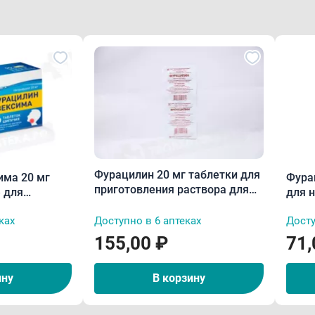
Фурацилин 20 мг таблетки для
има 20 мг
Фура
приготовления раствора для
 для
для 
местного и наружного
створа для
10мл
применения N10
ках
Доступно в 6 аптеках
Досту
ения N10
155,00 ₽
71,
ину
В корзину