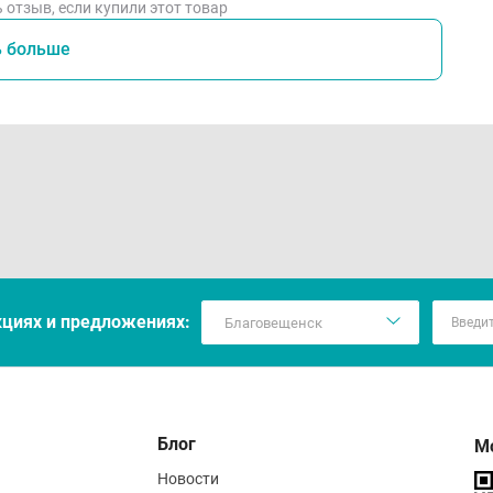
 отзыв, если купили этот товар
ь больше
кцияx и предложениях:
Блог
М
Новости