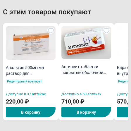
С этим товаром покупают
Ангиовит таблетки
Анальгин 500мг/мл
Баралг
покрытые оболочкой
раствор для
внутри
N60/Алтайвитамины
внутривенного и
внутр
Рецептурный препарат
Рецепту
внутримышечного
введен
введения 2мл амп N10
Доступно в 37 аптеках
Доступно в 50 аптеках
Доступн
220,00 ₽
710,00 ₽
570,
В корзину
В корзину