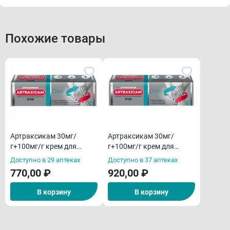
Похожие товары
Артраксикам 30мг/
Артраксикам 30мг/
г+100мг/г крем для
г+100мг/г крем для
наружного применения
наружного применения
Доступно в 29 аптеках
Доступно в 37 аптеках
30 г
50 г
770,00 ₽
920,00 ₽
В корзину
В корзину