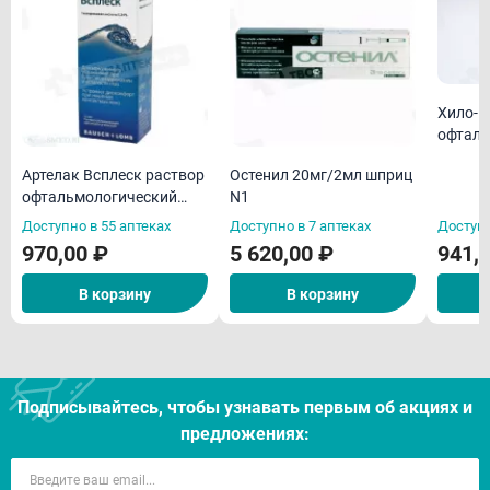
Хило-К
офталь
10мл
Артелак Всплеск раствор
Остенил 20мг/2мл шприц
офтальмологический
N1
увлажняющий 10мл
Доступно в 55 аптеках
Доступно в 7 аптеках
Доступн
970,00 ₽
5 620,00 ₽
941,
В корзину
В корзину
Подписывайтесь, чтобы узнавать первым об акцияx и
предложениях: