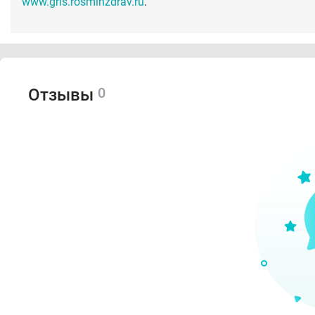
www.grls.rosminzdrav.ru
.
0
Отзывы