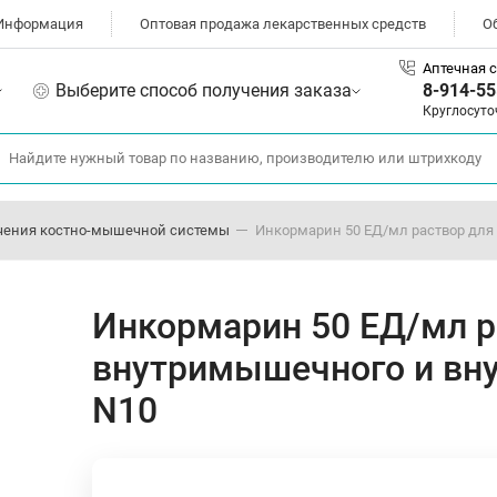
Информация
Оптовая продажа лекарственных средств
О
Аптечная с
Выберите способ получения заказа
8-914-55
Круглосуто
чения костно-мышечной системы
Инкормарин 50 ЕД/мл раствор для
Инкормарин 50 ЕД/мл р
внутримышечного и вну
N10