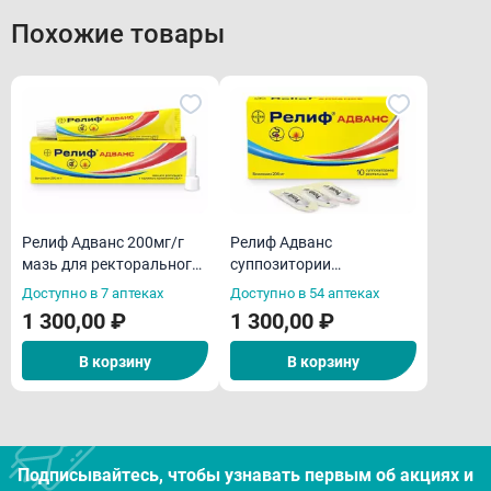
Похожие товары
Релиф Адванс 200мг/г
Релиф Адванс
мазь для ректорального
суппозитории
и для наружного
ректальные N10
Доступно в 7 аптеках
Доступно в 54 аптеках
применения применения
1 300,00 ₽
1 300,00 ₽
28,4г
В корзину
В корзину
Подписывайтесь, чтобы узнавать первым об акцияx и