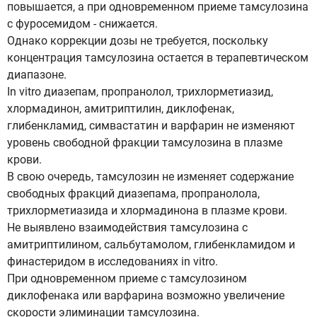
повышается, а при одновременном приеме тамсулозина
с фуросемидом - снижается.
Однако коррекции дозы не требуется, поскольку
концентрация тамсулозина остается в терапевтическом
диапазоне.
In vitro диазепам, пропранолол, трихлорметиазид,
хлормадинон, амитриптилин, диклофенак,
глибенкламид, симвастатин и варфарин не изменяют
уровень свободной фракции тамсулозина в плазме
крови.
В свою очередь, тамсулозин не изменяет содержание
свободных фракций диазепама, пропранолола,
трихлорметиазида и хлормадинона в плазме крови.
Не выявлено взаимодействия тамсулозина с
амитриптилином, сальбутамолом, глибенкламидом и
финастеридом в исследованиях in vitro.
При одновременном приеме с тамсулозином
диклофенака или варфарина возможно увеличение
скорости элиминации тамсулозина.