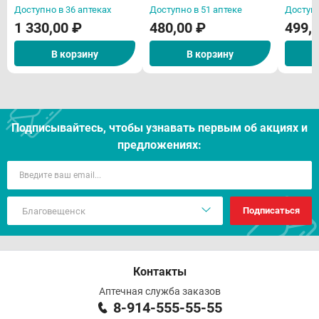
высвобождением дейст
высвобождением дейст
Доступно в 36 аптеках
Доступно в 51 аптеке
Доступн
N100
N30
1 330,00 ₽
480,00 ₽
499,
В корзину
В корзину
Подписывайтесь, чтобы узнавать первым об акцияx и
предложениях:
Подписаться
Контакты
Аптечная служба заказов
8-914-555-55-55