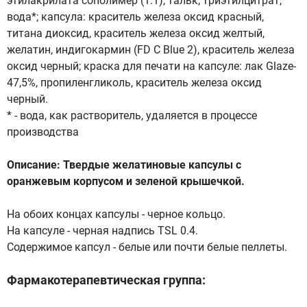
этилакрилата сополимер (1:1), тальк, триэтилцитрат,
вода*; капсула: краситель железа оксид красный,
титана диоксид, краситель железа оксид желтый,
желатин, индигокармин (FD C Blue 2), краситель железа
оксид черный; краска для печати на капсуле: лак Glaze-
47,5%, пропиленгликоль, краситель железа оксид
черный.
* - вода, как растворитель, удаляется в процессе
производства
Описание: Твердые желатиновые капсулы с
оранжевым корпусом и зеленой крышечкой.
На обоих концах капсулы - черное кольцо.
На капсуле - черная надпись TSL 0.4.
Содержимое капсул - белые или почти белые пеллеты.
Фармакотерапевтическая группа: