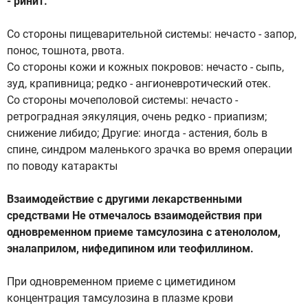
- ринит.
Со стороны пищеварительной системы: нечасто - запор,
понос, тошнота, рвота.
Со стороны кожи и кожных покровов: нечасто - сыпь,
зуд, крапивница; редко - ангионевротический отек.
Со стороны мочеполовой системы: нечасто -
ретроградная эякуляция, очень редко - приапизм;
снижение либидо; Другие: иногда - астения, боль в
спине, синдром маленького зрачка во время операции
по поводу катаракты
Взаимодействие с другими лекарственными
средствами Не отмечалось взаимодействия при
одновременном приеме тамсулозина с атенололом,
эналаприлом, нифедипином или теофиллином.
При одновременном приеме с циметидином
концентрация тамсулозина в плазме крови