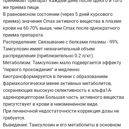
принимает препарат каждый день после одного и того
же приема пищи.
В равновесном состоянии (через 5 дней курсового
приема) значения Сmах активного вещества в плазме
крови на 60-70% выше, чем Сmах после однократного
приема препарата.
Распределение: Связывание с белками плазмы - 99%.
Тамсулозин имеет незначительный объем
распределения (приблизительно 0.2 л/кг).
Метаболизм: Тамсулозин мало подвергается эффекту
"первого прохождения" и медленно
биотрансформируется в печени с образованием
фармакологически менее активных метаболитов,
сохраняющих высокую селективность к альфа1А-
адренорецепторам Большая часть активного вещества
присутствует в крови в неизмененном виде.
При печеночной недостаточности коррекция дозы не
требуется.
Выведение: Тамсулозин и его метаболиты в основном