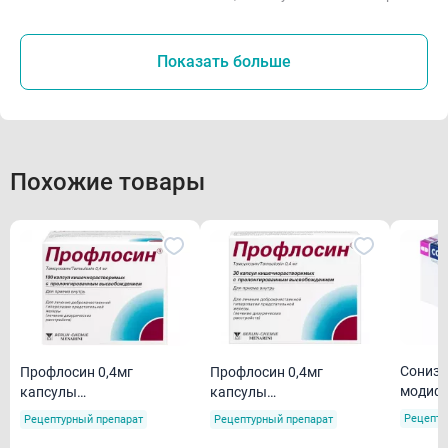
Показать больше
Похожие товары
Сонизи
Профлосин 0,4мг
Профлосин 0,4мг
модиф.
капсулы
капсулы
кишечнорастворимые с с
кишечнорастворимые с с
Рецепту
Рецептурный препарат
Рецептурный препарат
пролонгированным
пролонгированным