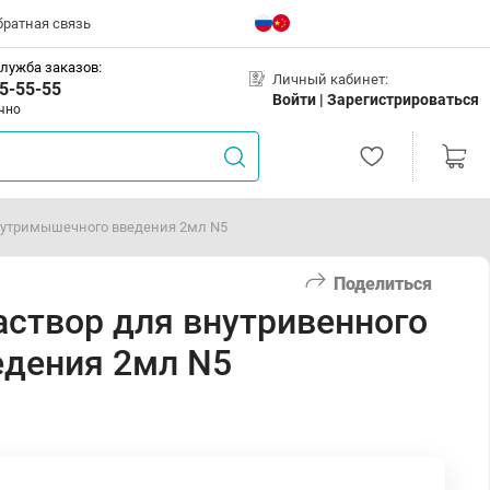
братная связь
лужба заказов:
Личный кабинет:
5-55-55
Войти |
Зарегистрироваться
чно
внутримышечного введения 2мл N5
Поделиться
аствор для внутривенного
едения 2мл N5