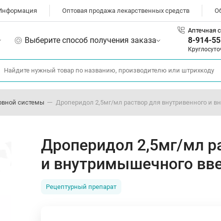
Информация
Оптовая продажа лекарственных средств
О
Аптечная с
Выберите способ получения заказа
8-914-55
Круглосуто
рвной системы
Дроперидол 2,5мг/мл раствор для внутривенного и 
Дроперидол 2,5мг/мл р
и внутримышечного вв
Рецептурный препарат