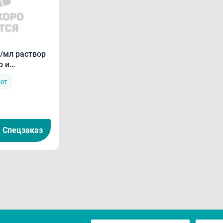
/мл раствор
о и
 введения
ат
Спецзаказ