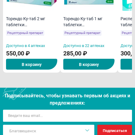
Торендо Ку-таб 2 мг
Торендо Ку-таб 1 мг
Риспер
таблетки
таблетки
таблет
диспергируемые в
диспергируемые в
пленоч
Рецептурный препарат
Рецептурный препарат
Рецепту
полости рта N30
полости рта N30
N20
Доступно в 4 аптеках
Доступно в 22 аптеках
Доступн
550,00 ₽
285,00 ₽
300,
В корзину
В корзину
Подписывайтесь, чтобы узнавать первым об акцияx и
предложениях:
Подписаться