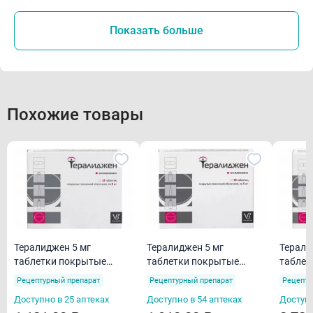
Показать больше
Похожие товары
Тералиджен 5 мг
Тералиджен 5 мг
Терали
таблетки покрытые
таблетки покрытые
таблет
пленочной оболочкой
пленочной оболочкой
пленоч
Рецептурный препарат
Рецептурный препарат
Рецепту
N25
N50
N100
Доступно в 25 аптеках
Доступно в 54 аптеках
Доступн