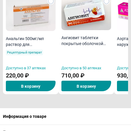
Ангиовит таблетки
Анальгин 500мг/мл
Аэртал
покрытые оболочкой
раствор для
наружн
N60/Алтайвитамины
внутривенного и
60 г
Рецептурный препарат
внутримышечного
введения 2мл амп N10
Доступно в 37 аптеках
Доступно в 50 аптеках
Доступн
220,00 ₽
710,00 ₽
930,
В корзину
В корзину
Информация о товаре