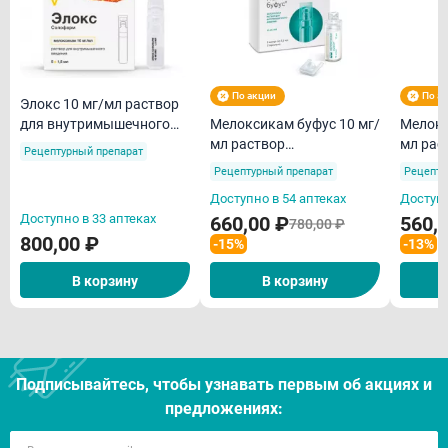
По акции
По а
Элокс 10 мг/мл раствор
для внутримышечного
Мелоксикам буфус 10 мг/
Мелокс
введения 1,5мл N5
мл раствор
мл рас
Рецептурный препарат
внутримышечного 1,5мл
внутри
Рецептурный препарат
Рецепту
ампулы N5 /Реневал/
ампулы
Доступно в 54 аптеках
Доступн
Доступно в 33 аптеках
660,00 ₽
560,
780,00 ₽
800,00 ₽
-15%
-13%
В корзину
В корзину
Подписывайтесь, чтобы узнавать первым об акцияx и
предложениях: