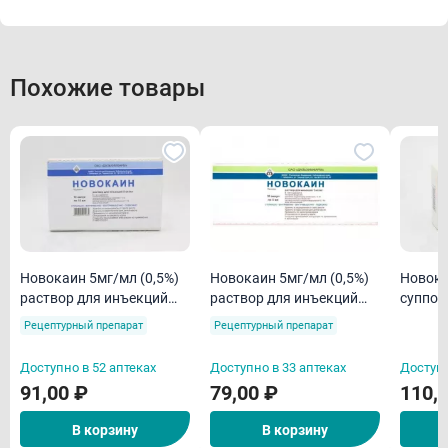
Похожие товары
Новокаин 5мг/мл (0,5%)
Новокаин 5мг/мл (0,5%)
Новокаин 1
раствор для инъекций
раствор для инъекций
суппоз
10мл N10
5мл N10
ректал
Рецептурный препарат
Рецептурный препарат
Доступно в 52 аптеках
Доступно в 33 аптеках
Доступн
91,00 ₽
79,00 ₽
110,
В корзину
В корзину