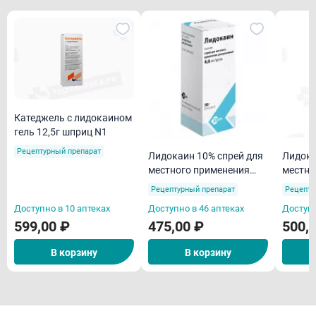
Катеджель с лидокаином
гель 12,5г шприц N1
Рецептурный препарат
Лидокаин 10% спрей для
Лидока
местного применения
местно
дозир 38 г Фармст
дозир 3
Рецептурный препарат
Рецепту
Доступно в 10 аптеках
Доступно в 46 аптеках
Доступн
599,00 ₽
475,00 ₽
500,
В корзину
В корзину