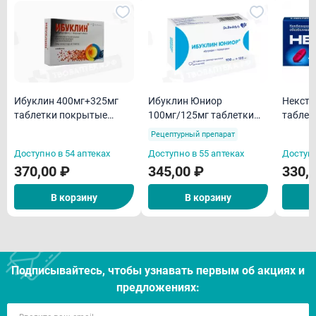
Ибуклин 400мг+325мг
Ибуклин Юниор
Некст 
таблетки покрытые
100мг/125мг таблетки
таблет
плёночной оболочкой
дисперг N20
пленоч
Рецептурный препарат
N10
N10
Доступно в 54 аптеках
Доступно в 55 аптеках
Доступн
370,00 ₽
345,00 ₽
330,
В корзину
В корзину
Подписывайтесь, чтобы узнавать первым об акцияx и
предложениях: