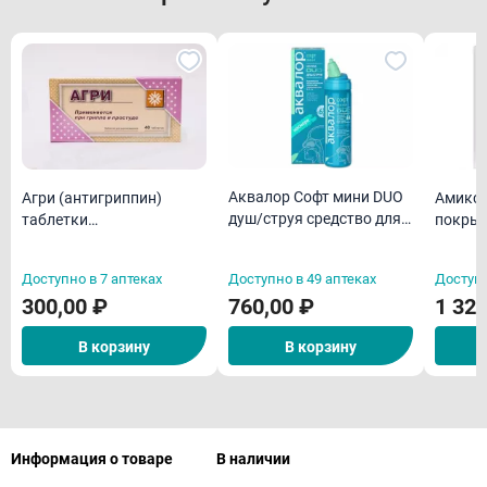
Аквалор Софт мини DUO
Агри (антигриппин)
Амикси
душ/струя средство для
таблетки
покрыт
орошения и промывания
гомеопатическая N40
оболоч
полости носа для детей
Доступно в 7 аптеках
Доступно в 49 аптеках
Доступн
50мл
300,00 ₽
760,00 ₽
1 328
В корзину
В корзину
Информация о товаре
В наличии