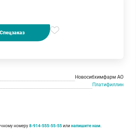
Спецзаказ
Новосибхимфарм АО
Платифиллин
точному номеру
8-914-555-55-55
или
напишите нам
.