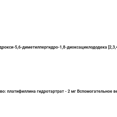
рокси-5,6-диметилпергидро-1,8-диоксациклододека [2,3,4
во: платифиллина гидротартрат - 2 мг Вспомогательное в