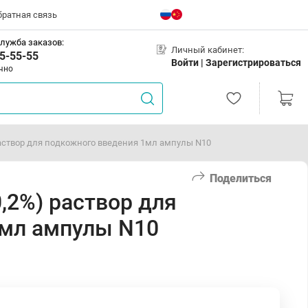
братная связь
лужба заказов:
Личный кабинет:
5-55-55
Войти |
Зарегистрироваться
чно
аствор для подкожного введения 1мл ампулы N10
Поделиться
,2%) раствор для
1мл ампулы N10