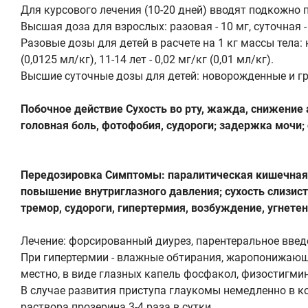
Для курсового лечения (10-20 дней) вводят подкожно по
Высшая доза для взрослых: разовая - 10 мг, суточная -
Разовые дозы для детей в расчете на 1 кг массы тела: но
(0,0125 мл/кг), 11-14 лет - 0,02 мг/кг (0,01 мл/кг).
Высшие суточные дозы для детей: новорожденные и грудные 
Побочное действие Сухость во рту, жажда, снижение 
головная боль, фотофобия, судороги; задержка мочи; 
Передозировка Симптомы: паралитическая кишечная 
повышение внутриглазного давления; сухость слизисто
тремор, судороги, гипертермия, возбуждение, угнете
Лечение: форсированный диурез, парентеральное введ
При гипертермии - влажные обтирания, жаропонижающие
местно, в виде глазных капель фосфакол, физостигмин
В случае развития приступа глаукомы немедленно в к
раствора прозерина 3-4 раза в сутки.