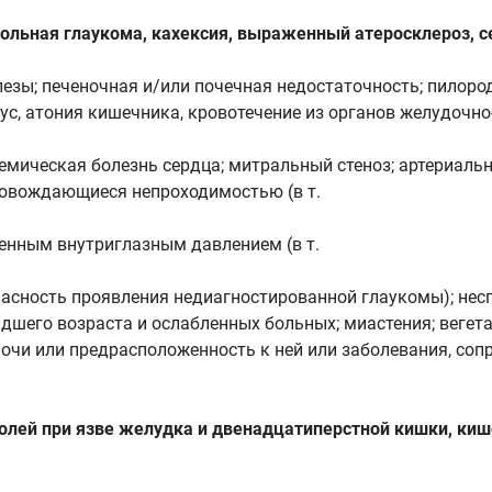
льная глаукома, кахексия, выраженный атеросклероз, серд
лезы; печеночная и/или почечная недостаточность; пилор
ус, атония кишечника, кровотечение из органов желудочн
емическая болезнь сердца; митральный стеноз; артериальна
ровождающиеся непроходимостью (в т.
шенным внутриглазным давлением (в т.
пасность проявления недиагностированной глаукомы); несп
адшего возраста и ослабленных больных; миастения; вегет
мочи или предрасположенность к ней или заболевания, с
олей при язве желудка и двенадцатиперстной кишки, киш