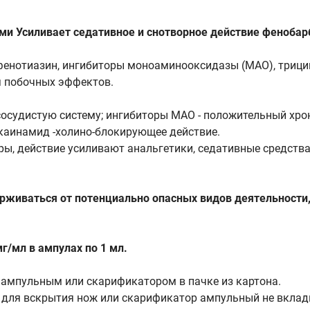
и Усиливает седативное и снотворное действие фенобарб
 фенотиазин, ингибиторы моноаминооксидазы (МАО), трици
 побочных эффектов.
осудистую систему; ингибиторы МАО - положительный хро
окаинамид -холино-блокирующее действие.
ы, действие усиливают анальгетики, седативные средства
ерживаться от потенциально опасных видов деятельност
г/мл в ампулах по 1 мл.
 ампульным или скарификатором в пачке из картона.
и для вскрытия нож или скарификатор ампульный не вкла