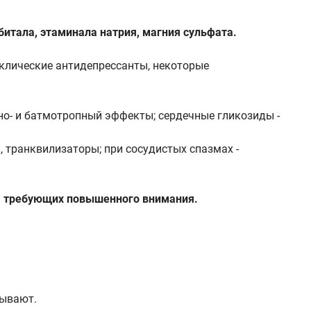
итала, этаминала натрия, магния сульфата.
клические антидепрессанты, некоторые
но- и батмотропный эффекты; сердечные гликозиды -
, транквилизаторы; при сосудистых спазмах -
и, требующих повышенного внимания.
дывают.