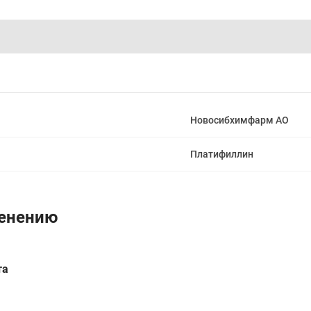
Новосибхимфарм АО
Платифиллин
менению
та