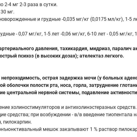
 2-4 мг 2-3 раза в сутки.
 30 мг.
ворожденные и грудные -0,035 мг/кг (0,0175 мл/кг), 1-5 лет -
- 0,07 мг/кг, 1-5 лет -0,06 мг/кг, 6-10 лет - 0,05 мг/кг, 11
артериального давления, тахикардия, мидриаз, паралич 
острый психоз (в высоких дозах); ателектаз легкого.
непроходимость, острая задержка мочи (у больных аден
й оболочки полости рта, носа, горла, затруднение глотан
ние центральной нервной системы, подавление активности
ение холиностимуляторов и антихолинэстеразных средств.
 средства; при возбуждении - в/в введение тиопентала н
, пилокарпин.
онъюнктивальный мешок закапывают 1 % раствор пилокарпин