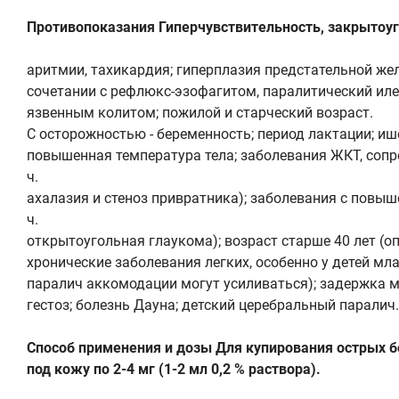
Противопоказания Гиперчувствительность, закрытоуго
аритмии, тахикардия; гиперплазия предстательной же
сочетании с рефлюкс-эзофагитом, паралитический иле
язвенным колитом; пожилой и старческий возраст.
С осторожностью - беременность; период лактации; иш
повышенная температура тела; заболевания ЖКТ, соп
ч.
ахалазия и стеноз привратника); заболевания с повы
ч.
открытоугольная глаукома); возраст старше 40 лет (о
хронические заболевания легких, особенно у детей мл
паралич аккомодации могут усиливаться); задержка 
гестоз; болезнь Дауна; детский церебральный паралич.
Способ применения и дозы Для купирования острых б
под кожу по 2-4 мг (1-2 мл 0,2 % раствора).