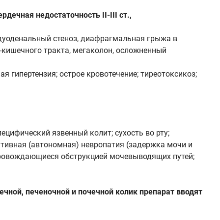
ечная недостаточность II-III ст.,
одуоденальный стеноз, диафрагмальная грыжа в
о-кишечного тракта, мегаколон, осложненный
я гипертензия; острое кровотечение; тиреотоксикоз;
ецифический язвенный колит; сухость во рту;
ативная (автономная) невропатия (задержка мочи и
опровождающиеся обструкцией мочевыводящих путей;
ечной, печеночной и почечной колик препарат вводят