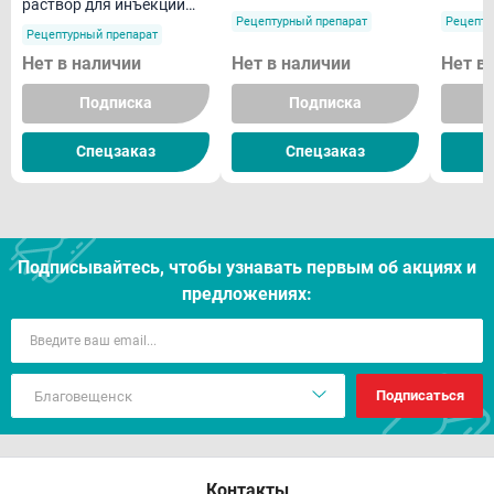
раствор для инъекций
10мл N5
10мл N
Рецептурный препарат
Рецепту
10мл N5
Рецептурный препарат
Нет в наличии
Нет в наличии
Нет в
Подписка
Подписка
Спецзаказ
Спецзаказ
Подписывайтесь, чтобы узнавать первым об акцияx и
предложениях:
Подписаться
Контакты