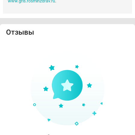
www.grls.rosminzdrav.ru
.
Отзывы