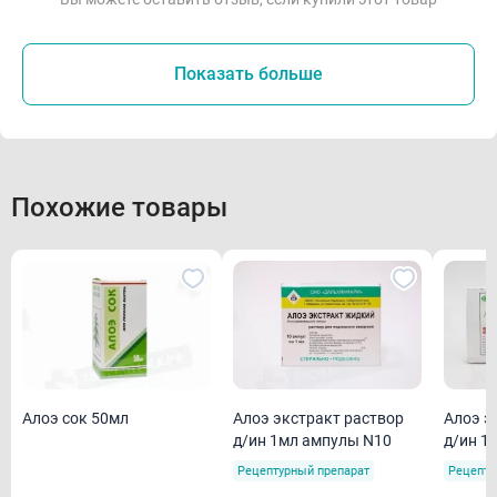
Показать больше
Похожие товары
Алоэ сок 50мл
Алоэ экстракт раствор
Алоэ э
д/ин 1мл ампулы N10
д/ин 1
N10(Ер
Рецептурный препарат
Рецепту