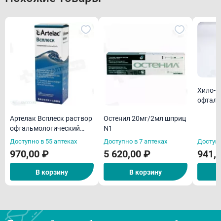
Хило-К
офталь
10мл
Артелак Всплеск раствор
Остенил 20мг/2мл шприц
офтальмологический
N1
увлажняющий 10мл
Доступно в 55 аптеках
Доступно в 7 аптеках
Доступн
970,00 ₽
5 620,00 ₽
941,
В корзину
В корзину