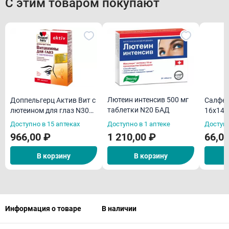
С этим товаром покупают
Лютеин интенсив 500 мг
Доппельгерц Актив Вит с
Салфет
таблетки N20 БАД
лютеином для глаз N30
16х14 
БАД
Доступно в 15 аптеках
Доступно в 1 аптеке
Доступн
966,00 ₽
1 210,00 ₽
66,0
В корзину
В корзину
Информация о товаре
В наличии