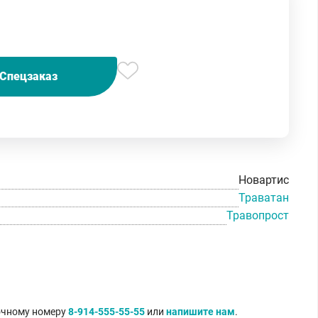
Спецзаказ
Новартис
Траватан
Травопрост
точному номеру
8-914-555-55-55
или
напишите нам
.