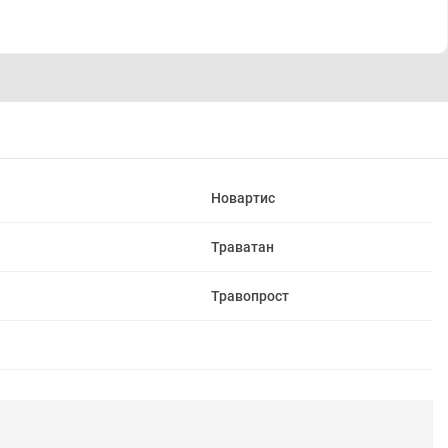
Новартис
Траватан
Травопрост