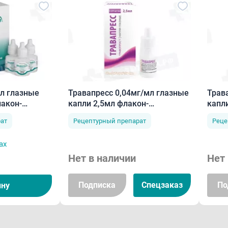
л глазные
Травапресс 0,04мг/мл глазные
Трав
лакон-
капли 2,5мл флакон-
капл
капельница
ат
Рецептурный препарат
Реце
ах
Нет в наличии
Нет 
Подписка
Спецзаказ
По
ину