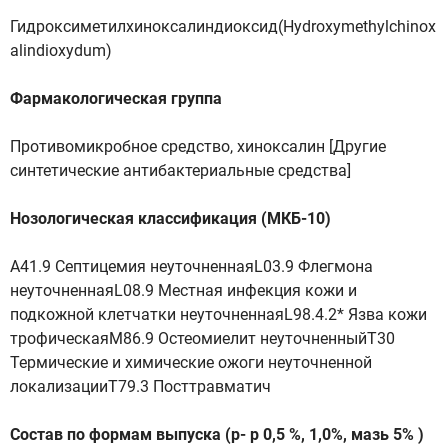
Гидроксиметилхиноксалиндиоксид(Hydroxymethylchinox
alindioxydum)
Фармакологическая группа
Противомикробное средство, хиноксалин [Другие
синтетические антибактериальные средства]
Нозологическая классификация (МКБ-10)
A41.9 Септицемия неуточненнаяL03.9 Флегмона
неуточненнаяL08.9 Местная инфекция кожи и
подкожной клетчатки неуточненнаяL98.4.2* Язва кожи
трофическаяM86.9 Остеомиелит неуточненныйT30
Термические и химические ожоги неуточненной
локализацииT79.3 Посттравматич
Состав по формам выпуска (р- р 0,5 %, 1,0%, мазь 5% )