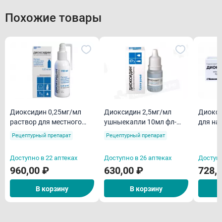
Похожие товары
Диоксидин 0,25мг/мл
Диоксидин 2,5мг/мл
Диокси
раствор для местного
ушныекапли 10мл фл-
для на
применения 150мл
капельница
примен
Рецептурный препарат
Рецептурный препарат
Доступно в 22 аптеках
Доступно в 26 аптеках
Доступн
960,00 ₽
630,00 ₽
728,
В корзину
В корзину