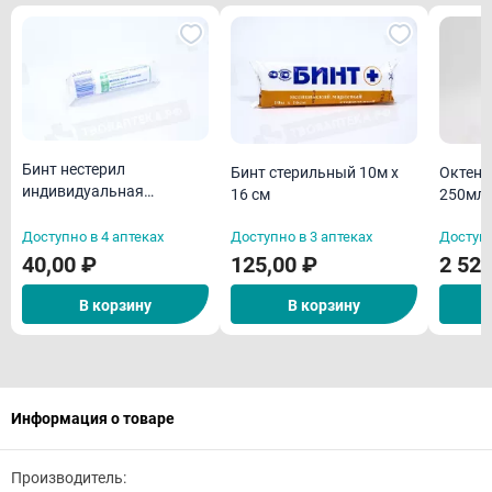
Бинт нестерил
Бинт стерильный 10м х
Октени
индивидуальная
16 см
250мл
упаковка 5м х 10 см
(дезин
Доступно в 4 аптеках
Доступно в 3 аптеках
Доступн
во)
40,00 ₽
125,00 ₽
2 520
В корзину
В корзину
Информация о товаре
Производитель: