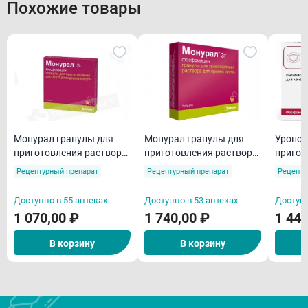
Похожие товары
Монурал гранулы для
Монурал гранулы для
Уронор
приготовления раствора
приготовления раствора
пригот
для приема внутрь 3 г
для приема внутрь 3 г N2
для пр
Рецептурный препарат
Рецептурный препарат
Рецепту
пакети
Доступно в 55 аптеках
Доступно в 53 аптеках
Доступн
1 070,00 ₽
1 740,00 ₽
1 440
В корзину
В корзину