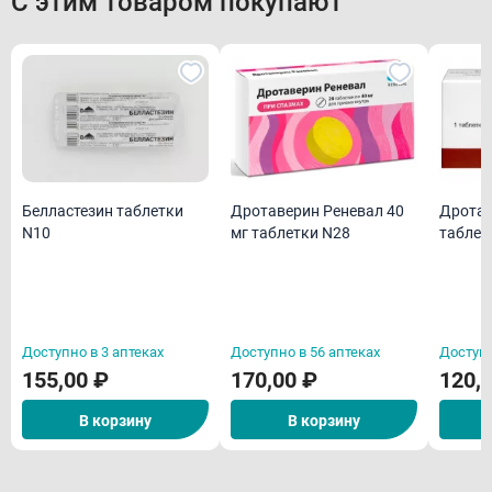
С этим товаром покупают
Белластезин таблетки
Дротаверин Реневал 40
Дротав
N10
мг таблетки N28
таблет
Доступно в 3 аптеках
Доступно в 56 аптеках
Доступн
155,00 ₽
170,00 ₽
120,
В корзину
В корзину