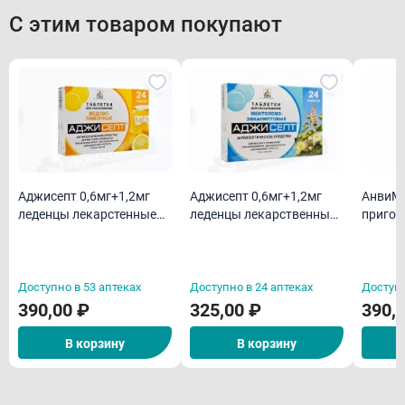
С этим товаром покупают
Аджисепт 0,6мг+1,2мг
Аджисепт 0,6мг+1,2мг
АнвиМа
леденцы лекарстенные
леденцы лекарственные
пригот
со вкусом и ароматом
со вкусом и ароматом
лимон 
меда и лимона N24
ментола и эвкалипта N24
Доступно в 53 аптеках
Доступно в 24 аптеках
Доступн
390,00 ₽
325,00 ₽
390,
В корзину
В корзину