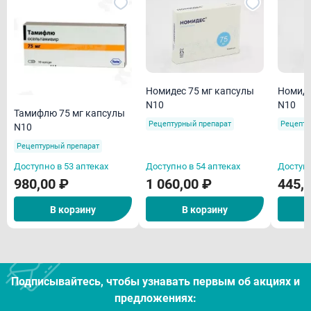
Номидес 75 мг капсулы
Номиде
N10
N10
Тамифлю 75 мг капсулы
Рецептурный препарат
Рецепту
N10
Рецептурный препарат
Доступно в 53 аптеках
Доступно в 54 аптеках
Доступн
980,00 ₽
1 060,00 ₽
445,
В корзину
В корзину
Подписывайтесь, чтобы узнавать первым об акцияx и
предложениях: