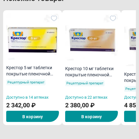
Крестор 5 мг таблетки
Крестор 10 мг таблетки
покрытые пленочной
Кресто
покрытые пленочной
оболочкой N28
покрыт
оболочкой N28
Рецептурный препарат
Рецептурный препарат
оболоч
Рецепту
Доступно в 14 аптеках
Доступно в 22 аптеках
Доступн
2 342,00 ₽
2 380,00 ₽
4 855
В корзину
В корзину