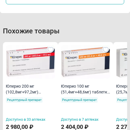
Похожие товары
Юперио 200 мг
Юперио 100 мг
Юперио 50 
(102,8мг+97,2мг)
(51,4мг+48,6мг) таблетки
(25,7м
таблетки покрытые
покрытые пленочной
покрыт
Рецептурный препарат
Рецептурный препарат
Рецепту
пленочной оболочкой
оболочкой N28
оболоч
N28
Доступно в 33 аптеках
Доступно в 7 аптеках
Доступн
2 980,00 ₽
2 404,00 ₽
2 275