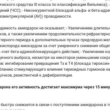
ческого средства III класса по классификации Вильямса);
ий (ЧСС); - Неконкурентной блокадой альфа- и бета-адре
иовентрикулярной (AV)) проводимости.
димость амиодарон не оказывает; - Увеличением длитель
в, а также увеличением продолжительности рефрактерног
терного периода в дополнительных пучках предсердно-же
 кислорода миокардом за счет умеренного снижения общег
 счет бета-адреноблокирующего действия; - Увеличение ко
рдечного выброса, несмотря на некоторое уменьшение сокр
ов: ингибирование превращения Тз в Т4 (блокада тироксин
блению стимулирующего влияния тиреоидных гормонов на 
очков, резистентной к дефибрилляции.
она его активность достигает максимума через 15 минут
 быстро снижается в связи с поступлением амиодарона в т