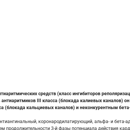
нтиаритмических средств (класс ингибиторов реполяриз
 антиаритмиков III класса (блокада калиевых каналов) о
сса (блокада кальциевых каналов) и неконкурентным бе
антиангинальный, коронародилатирующий, альфа- и бета
ем продолжительности 3-й фазы потенциала действия кар