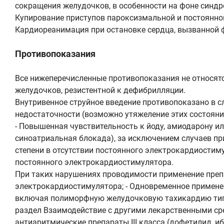
сокращения желудочков, в особенности на фоне синд
Купирование приступов пароксизмальной и постоянно
Кардиореанимация при остановке сердца, вызванной 
Противопоказания
Все нижеперечисленные противопоказания не относят
желудочков, резистентной к дефибрилляции.
Внутривенное струйное введение противопоказано в с
недостаточности (возможно утяжеление этих состояни
- Повышенная чувствительность к йоду, амиодарону и
синоатриальная блокада), за исключением случаев при
степени в отсутствии постоянного электрокардиостим
постоянного электрокардиостимулятора.
При таких нарушениях проводимости применение преп
электрокардиостимулятора; - Одновременное примене
включая полиморфную желудочковую тахикардию типа
раздел Взаимодействие с другими лекарственными сре
антиаритмические препараты III класса (дофетилид, иб