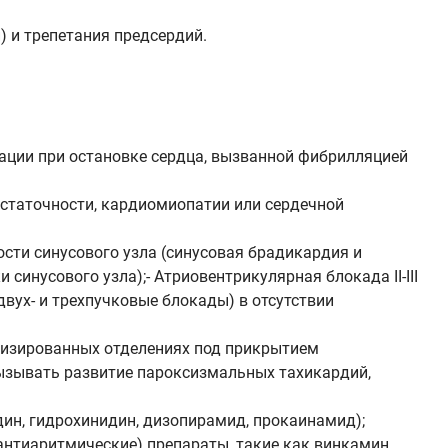
 и трепетания предсердий.
.
ации при остановке сердца, вызванной фибрилляцией
остаточности, кардиомиопатии или сердечной
сти синусового узла (синусовая брадикардия и
инусового узла);- Атриовентрикулярная блокада II-III
вух- и трехпучковые блокады) в отсутствии
лизированных отделениях под прикрытием
вызывать развитие пароксизмальных тахикардий,
дин, гидрохинидин, дизопирамид, прокаинамид);
е антиаритмические) препараты, такие как винкамин,