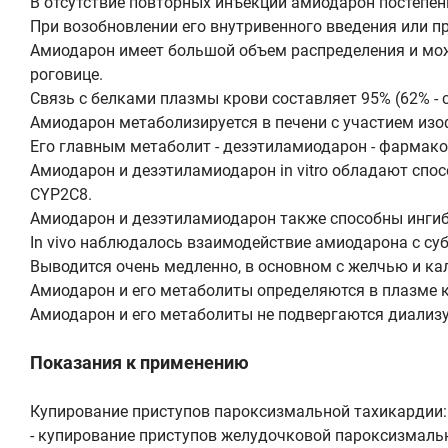
В отсутствие повторных инъекций амиодарон постепен
При возобновлении его внутривенного введения или п
Амиодарон имеет большой объем распределения и может
роговице.
Связь с белками плазмы крови составляет 95% (62% - с
Амиодарон метаболизируется в печени с участием из
Его главным метаболит - дезэтиламиодарон - фармако
Амиодарон и дезэтиламиодарон in vitro обладают спо
CYP2C8.
Амиодарон и дезэтиламиодарон также способны ингиби
In vivo наблюдалось взаимодействие амиодарона с су
Выводится очень медленно, в основном с желчью и ка
Амиодарон и его метаболиты определяются в плазме к
Амиодарон и его метаболиты не подвергаются диализу
Показания к применению
Купирование приступов пароксизмальной тахикардии:
- купирование приступов желудочковой пароксизмаль