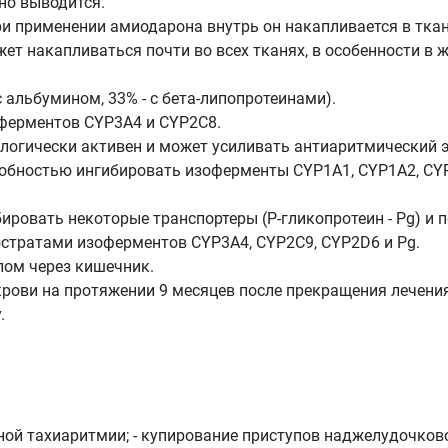
но выводится.
ри применении амиодарона внутрь он накапливается в ткан
 накапливаться почти во всех тканях, в особенности в жир
 альбумином, 33% - с бета-липопротеинами).
оферментов CYP3A4 и CYP2C8.
логически активен и может усиливать антиаритмический 
собностью ингибировать изоферменты CYP1A1, CYP1A2, CYP
ровать некоторые транспортеры (Р-гликопротеин - Pg) и п
бстратами изоферментов CYP3A4, CYP2C9, CYP2D6 и Pg.
лом через кишечник.
рови на протяжении 9 месяцев после прекращения лечения
.
ной тахиаритмии; - купирование приступов наджелудочков