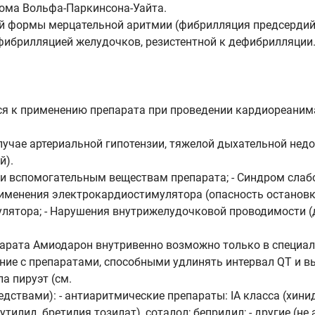
рома Вольфа-Паркинсона-Уайта.
й формы мерцательной аритмии (фибрилляция предсердий)
фибрилляцией желудочков, резистентной к дефибрилляции
ся к применению препарата при проведении кардиореаним
лучае артериальной гипотензии, тяжелой дыхательной нед
й).
ли вспомогательным веществам препарата; - Синдром слабо
менения электрокардиостимулятора (опасность остановки с
улятора; - Нарушения внутрижелудочковой проводимости (д
арата Амиодарон внутривенно возможно только в специа
ние с препаратами, способными удлинять интервал QT и 
 пируэт (см.
дствами): - антиаритмические препараты: IA класса (хини
утилид, бретилия тозилат), соталол; бепридил; - другие (н