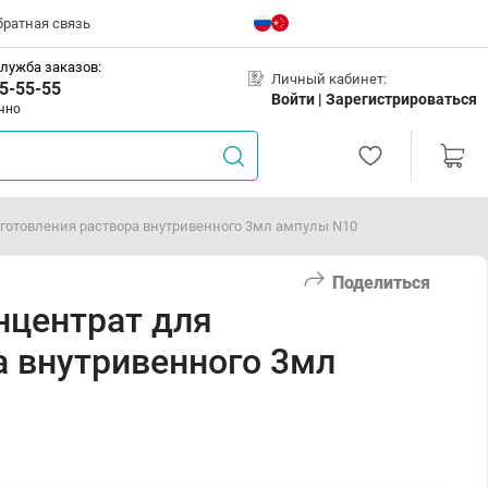
братная связь
лужба заказов:
Личный кабинет:
5-55-55
Войти |
Зарегистрироваться
чно
готовления раствора внутривенного 3мл ампулы N10
Поделиться
нцентрат для
а внутривенного 3мл