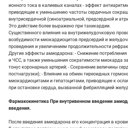
ионного тока в калиевых каналах - эффект антиаритми
приводящее к уменьшению частоты сердечных сокращен
внутрисердечной (синоатриальной, предсердной и атр
Это действие более выражено при тахикардии.
Существенного влияния на внутрижелудочковую прово
возбудимости миокардиоцитов предсердий и желудочко
проведения и увеличением продолжительности рефрак
Другие эффекты амиодарона: - Снижение потребления
и ЧСС, а также уменьшения сократимости миокарда за
тонус коронарных артерий; - Сохранение величины се
постнагрузки); - Влияние на обмен тиреоидных гормон
миокардиоцитами и гепатоцитами, приводящее к осла
при остановке сердца, вызванной фибрилляцией желуд
Фармакокинетика При внутривенном введении амиодар
введения.
После введения амиодарона его концентрация в крови