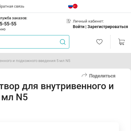
братная связь
лужба заказов:
Личный кабинет:
5-55-55
Войти |
Зарегистрироваться
чно
енного и подкожного введения 5 мл N5
Поделиться
твор для внутривенного и
 мл N5