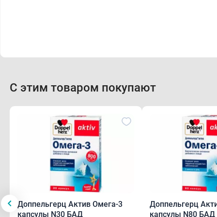
С этим товаром покупают
Доппельгерц Актив Омега-3
Доппельгерц Акти
капсулы N30 БАД
капсулы N80 БАД