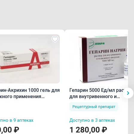
рин-Акрихин 1000 гель для
Гепарин 5000 Ед/мл раствор
жного применения
для внутривенного и
Е/г 30 г
подкожного введения 5 мл 
Рецептурный препарат
пно в 9 аптеках
Доступно в 3 аптеках
,00 ₽
1 280,00 ₽