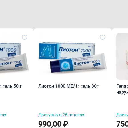
 гель 50 г
Лиотон 1000 МЕ/1г гель.30г
Гепа
нару
1000М
ках
Доступно в 26 аптеках
Досту
990,00 ₽
750