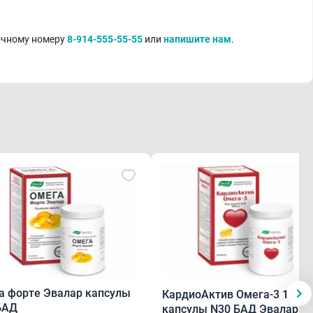
точному номеру
8-914-555-55-55
или
напишите нам
.
а форте Эвалар капсулы
КардиоАктив Омега-3 1000 
БАД
капсулы N30 БАД Эвалар