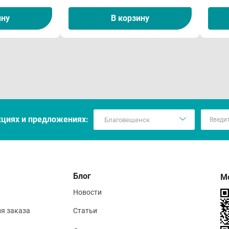
ину
В корзину
кцияx и предложениях:
Блог
М
Новости
ия заказа
Статьи