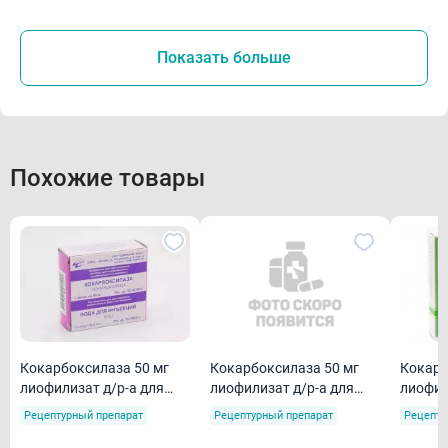
Показать больше
Похожие товары
Кокарбоксилаза 50 мг
Кокарб
Кокарбоксилаза 50 мг
лиофилизат д/р-а для
лиофил
лиофилизат д/р-а для
внутримышечного и
внутри
внутримышечного и
Рецептурный препарат
Рецепту
Рецептурный препарат
внутривенного ампулы
внутри
внутривенного ампулы
N5
N5